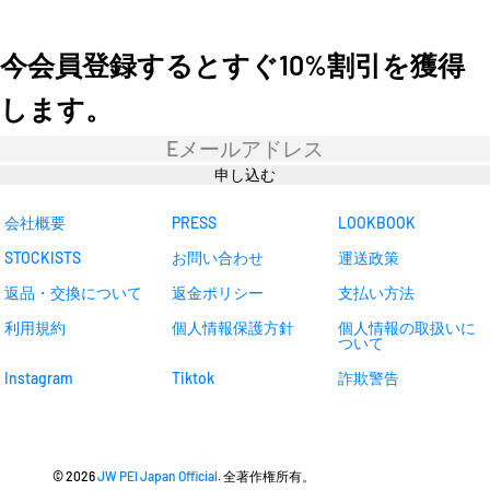
今会員登録するとすぐ10%割引を獲得
します。
ニ
ュ
ー
申し込む
ス
レ
タ
会社概要
PRESS
LOOKBOOK
ー
STOCKISTS
お問い合わせ
運送政策
返品・交換について
返金ポリシー
支払い方法
利用規約
個人情報保護方針
個人情報の取扱いに
ついて
Instagram
Tiktok
詐欺警告
© 2026
JW PEI Japan Official
. 全著作権所有。