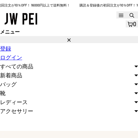
コ
文が10％OFF！ 16000円以上で送料無料！
購読＆登録後の初回注文が10％OFF！ 16
ン
メ
ニ
テ
0
ュ
ン
メニュー
ー
閉
ツ
じ
登録
へ
る
ログイン
ス
すべての商品
キ
新着商品
ッ
バッグ
プ
靴
レディース
アクセサリー
モ