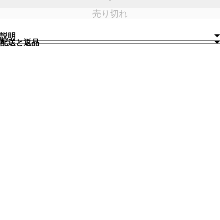
量
売り切れ
を
増
や
説明
す
配送と返品