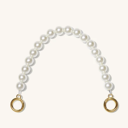
ー
ダ
ル
で
メ
デ
ィ
ア
を
開
く