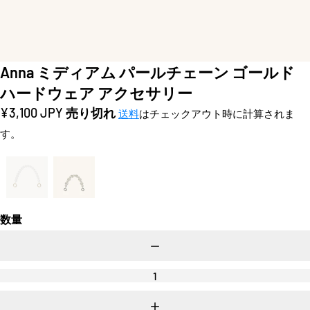
Anna ミディアム パールチェーン ゴールド
ハードウェア アクセサリー
定
¥3,100 JPY
売り切れ
送料
はチェックアウト時に計算されま
価
す。
数量
数
量
を
減
ら
数
す