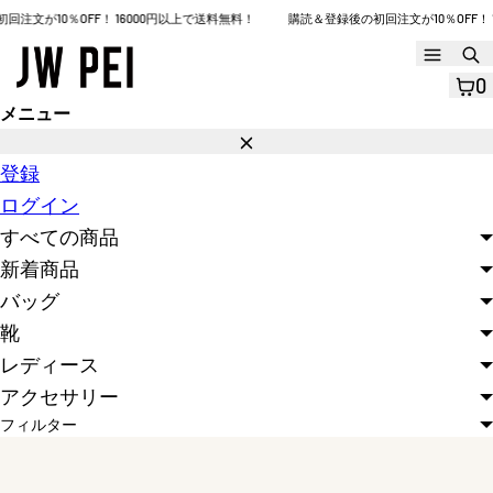
コ
文が10％OFF！ 16000円以上で送料無料！
購読＆登録後の初回注文が10％OFF！ 1
ン
メ
ニ
テ
0
ュ
ン
メニュー
ー
閉
ツ
じ
登録
へ
る
ログイン
ス
すべての商品
キ
新着商品
ッ
バッグ
プ
靴
レディース
アクセサリー
フィルター