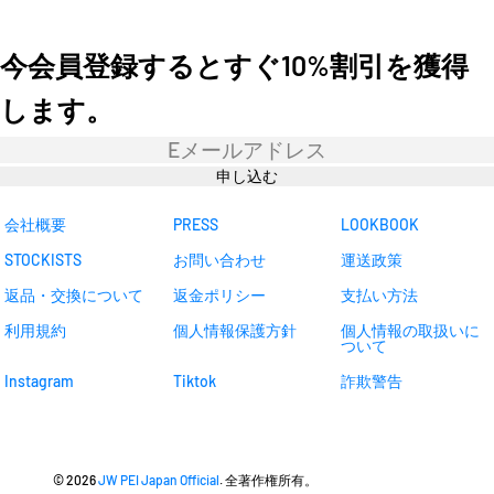
今会員登録するとすぐ10%割引を獲得
します。
ニ
ュ
ー
申し込む
ス
レ
タ
会社概要
PRESS
LOOKBOOK
ー
STOCKISTS
お問い合わせ
運送政策
返品・交換について
返金ポリシー
支払い方法
利用規約
個人情報保護方針
個人情報の取扱いに
ついて
Instagram
Tiktok
詐欺警告
© 2026
JW PEI Japan Official
. 全著作権所有。