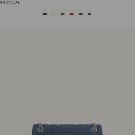
定
¥15,000 JPY
価