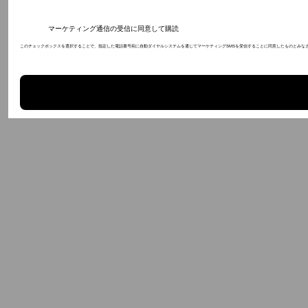
マーケティング通信の受信に同意して購読
このチェックボックスを選択することで、指定した電話番号宛に自動ダイヤルシステムを通じてマーケティングSMSを受信することに同意したものとみなさ