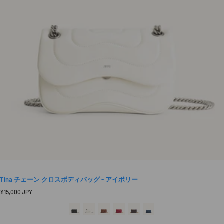
Tina チェーン クロスボディバッグ - アイボリー
定
¥15,000 JPY
価