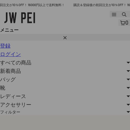
コ
10％OFF！ 16000円以上で送料無料！
購読＆登録後の初回注文が10％OFF！ 1600
ン
メ
ニ
テ
0
ュ
ン
メニュー
ー
閉
ツ
じ
登録
へ
る
ログイン
ス
すべての商品
キ
新着商品
ッ
バッグ
プ
靴
レディース
アクセサリー
フィルター