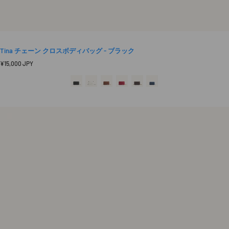
Tina チェーン クロスボディバッグ - ブラック
定
¥15,000 JPY
価