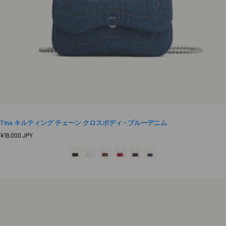
Tina キルティング チェーン クロスボディ - ブルーデニム
定
¥19,000 JPY
価