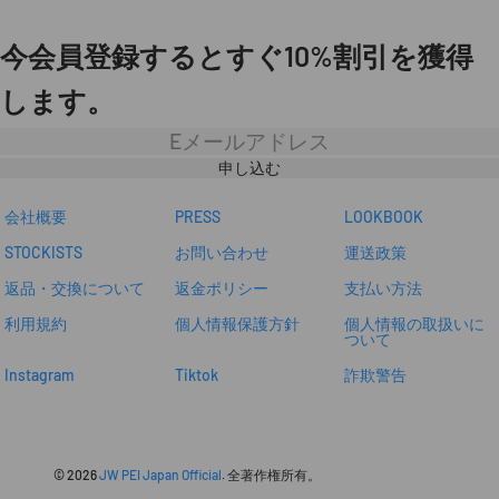
今会員登録するとすぐ10%割引を獲得
します。
ニ
ュ
ー
申し込む
ス
レ
タ
会社概要
PRESS
LOOKBOOK
ー
STOCKISTS
お問い合わせ
運送政策
返品・交換について
返金ポリシー
支払い方法
利用規約
個人情報保護方針
個人情報の取扱いに
ついて
Instagram
Tiktok
詐欺警告
© 2026
JW PEI Japan Official
. 全著作権所有。