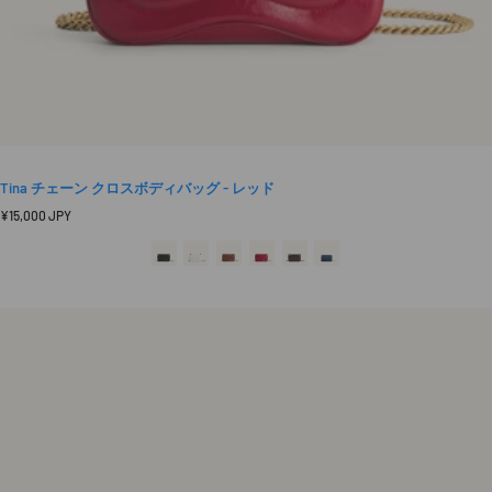
Tina チェーン クロスボディバッグ - レッド
定
¥15,000 JPY
価