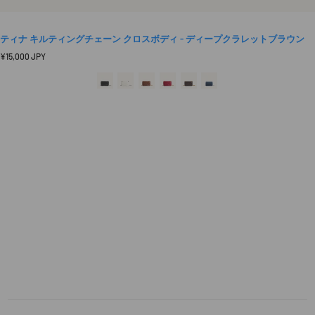
ティナ キルティングチェーン クロスボディ - ディープクラレットブラウン
定
¥15,000 JPY
価