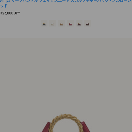
Amiya リーフハンドル フェイクスエード スカルプチャーバッグ - メルローレ
ッド
定
¥23,000 JPY
価