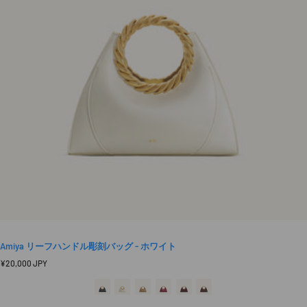
Amiya リーフハンドル彫刻バッグ - ホワイト
定
¥20,000 JPY
価