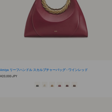
Amiya リーフハンドル スカルプチャーバッグ - ワインレッド
定
¥20,000 JPY
価