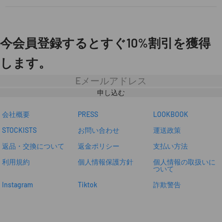
今会員登録するとすぐ10%割引を獲得
します。
ニ
ュ
ー
申し込む
ス
レ
タ
会社概要
PRESS
LOOKBOOK
ー
STOCKISTS
お問い合わせ
運送政策
返品・交換について
返金ポリシー
支払い方法
利用規約
個人情報保護方針
個人情報の取扱いに
ついて
Instagram
Tiktok
詐欺警告