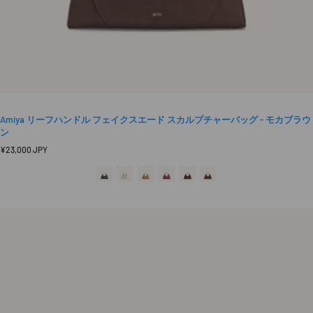
Amiya リーフハンドル フェイクスエード スカルプチャーバッグ - モカブラウ
ン
定
¥23,000 JPY
価