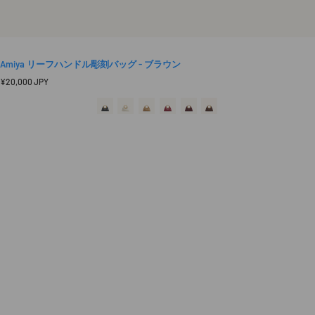
Amiya リーフハンドル彫刻バッグ - ブラウン
定
¥20,000 JPY
価