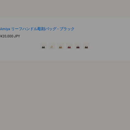
Amiya リーフハンドル彫刻バッグ - ブラック
定
¥20,000 JPY
価