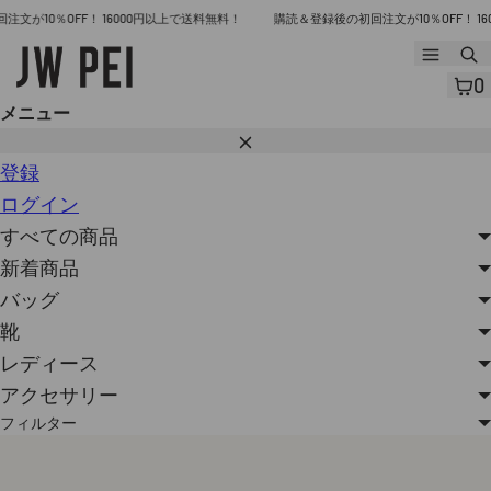
コ
10％OFF！ 16000円以上で送料無料！
購読＆登録後の初回注文が10％OFF！ 1600
ン
メ
ニ
テ
0
ュ
ン
メニュー
ー
閉
ツ
じ
登録
へ
る
ログイン
ス
すべての商品
キ
新着商品
ッ
バッグ
プ
靴
レディース
アクセサリー
フィルター