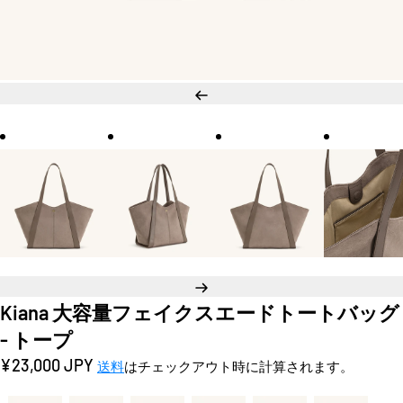
ひ
と
つ
前
次
Kiana 大容量フェイクスエードトートバッグ
- トープ
定
¥23,000 JPY
送料
はチェックアウト時に計算されます。
価