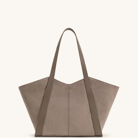
ー
ダ
ル
で
メ
デ
ィ
ア
を
開
く