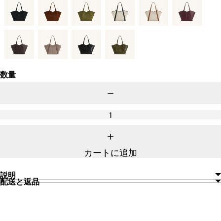
数量
数
量
を
減
ら
数
す
量
カートに追加
を
増
や
説明
す
配送と返品