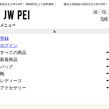
コ
文が10％OFF！ 16000円以上で送料無料！
購読＆登録後の初回注文が10％OFF！ 16
ン
メ
ニ
テ
0
ュ
ン
メニュー
ー
閉
ツ
じ
登録
へ
る
ログイン
ス
すべての商品
キ
新着商品
ッ
バッグ
プ
靴
レディース
アクセサリー
モ