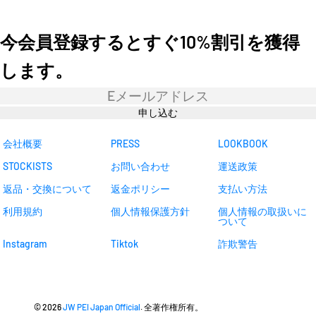
今会員登録するとすぐ10%割引を獲得
します。
ニ
ュ
ー
申し込む
ス
レ
タ
会社概要
PRESS
LOOKBOOK
ー
STOCKISTS
お問い合わせ
運送政策
返品・交換について
返金ポリシー
支払い方法
利用規約
個人情報保護方針
個人情報の取扱いに
ついて
Instagram
Tiktok
詐欺警告
© 2026
JW PEI Japan Official
. 全著作権所有。