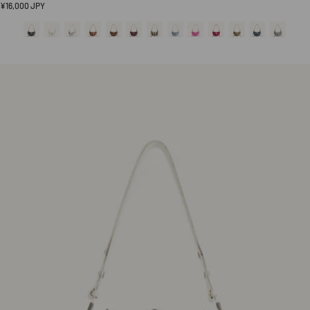
定
¥16,000 JPY
価