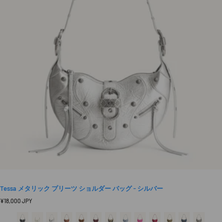
Tessa メタリック プリーツ ショルダー バッグ - シルバー
定
¥18,000 JPY
価