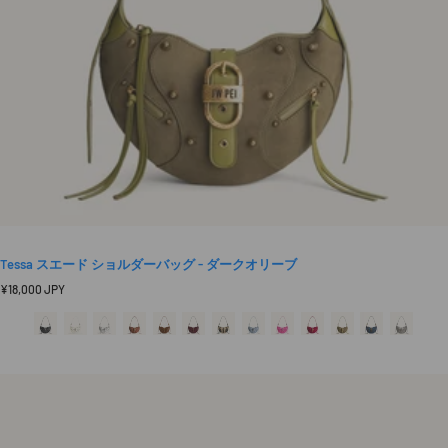
Tessa スエード ショルダーバッグ - ダークオリーブ
定
¥18,000 JPY
価