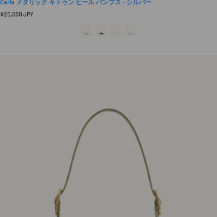
Carla メタリック キトゥン ヒール パンプス - シルバー
定
¥20,000 JPY
価