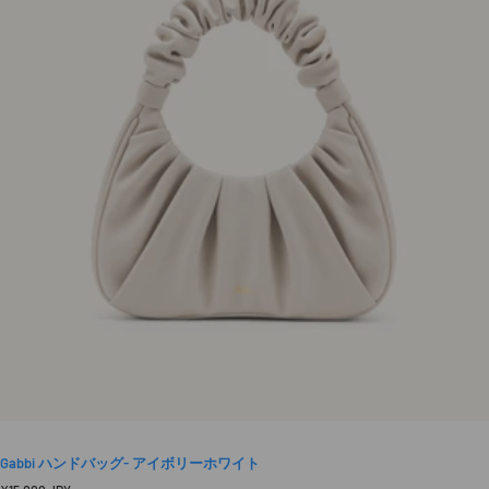
Gabbi ハンドバッグ- アイボリーホワイト
定