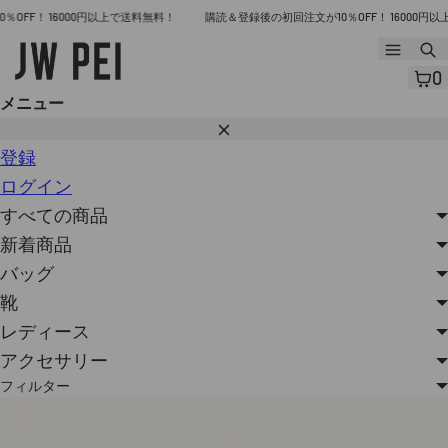
コ
F！ 16000円以上で送料無料！
購読＆登録後の初回注文が10％OFF！ 16000円以上で
ン
メ
ニ
テ
0
ュ
ン
メニュー
ー
閉
ツ
じ
登録
へ
る
ログイン
ス
すべての商品
キ
新着商品
ッ
バッグ
プ
靴
レディース
アクセサリー
フィルター