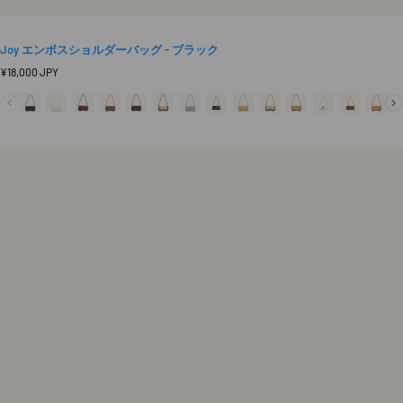
Joy エンボスショルダーバッグ - ブラック
定
¥18,000 JPY
価