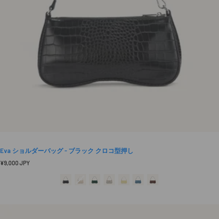
Eva ショルダーバッグ - ブラック クロコ型押し
定
¥9,000 JPY
価