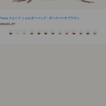
Tessa スエード ショルダーバッグ - ダークバーチブラウン
定
¥18,000 JPY
価