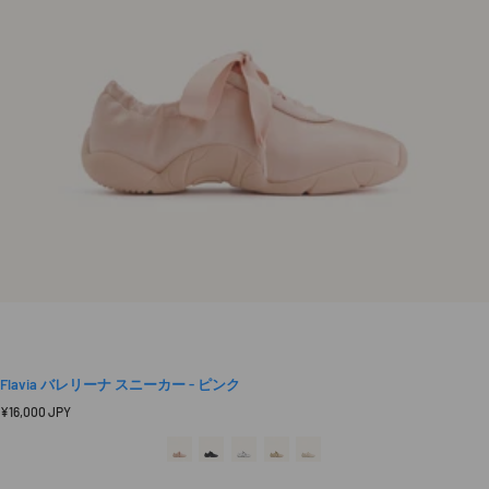
Flavia バレリーナ スニーカー - ピンク
定
¥16,000 JPY
価