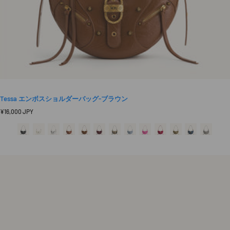
Tessa エンボスショルダーバッグ‐ブラウン
定
¥16,000 JPY
価