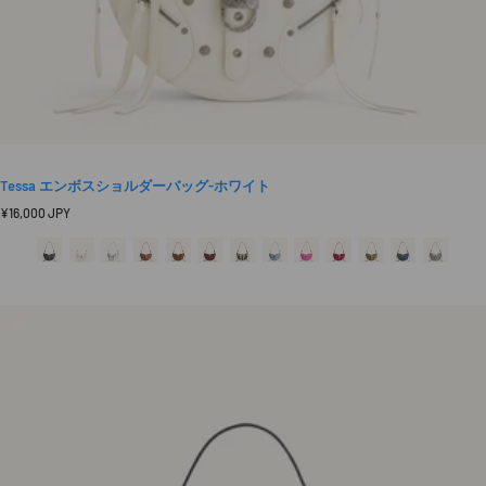
Tessa エンボスショルダーバッグ-ホワイト
定
¥16,000 JPY
価