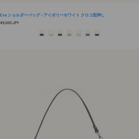
Eva ショルダーバッグ - アイボリーホワイト クロコ型押し
定
¥9,000 JPY
価