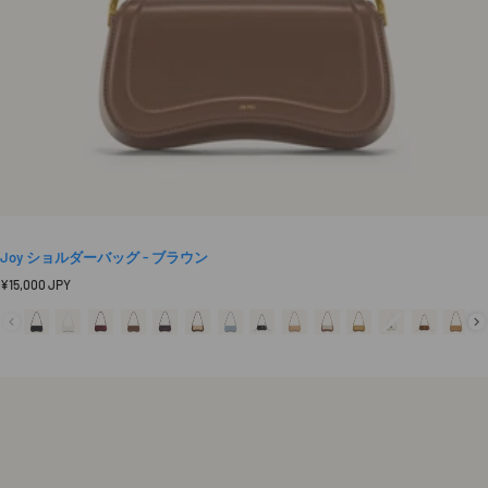
Joy ショルダーバッグ - ブラウン
定
¥15,000 JPY
価