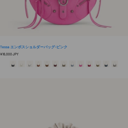
Tessa エンボスショルダーバッグ-ピンク
定
¥16,000 JPY
価