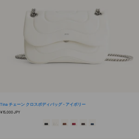
Tina チェーン クロスボディバッグ - アイボリー
定
¥15,000 JPY
価