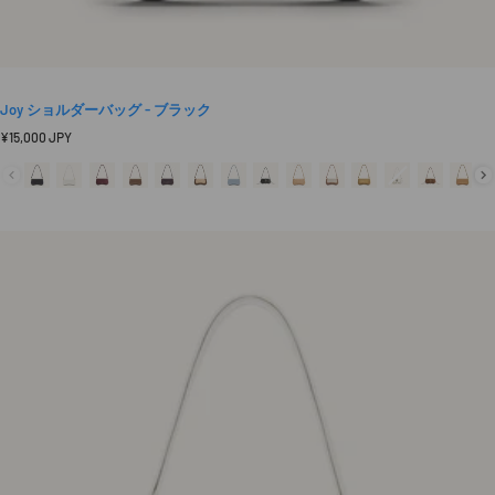
Joy ショルダーバッグ - ブラック
定
¥15,000 JPY
価