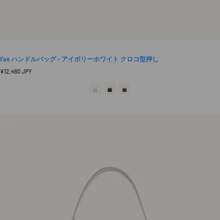
Fae ハンドルバッグ - アイボリーホワイト クロコ型押し
定
¥12,460 JPY
価