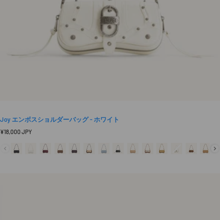
Joy エンボスショルダーバッグ - ホワイト
定
¥18,000 JPY
価